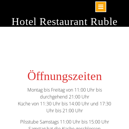
Skip
Hotel Restaurant Ruble
to
content
Öffnungszeiten
Montag bis Freitag von 11:00 Uhr bis
durchgehend 21:00 Uhr
Küche von 11:30 Uhr bis 14:00 Uhr und 17:30
Uhr bis 21:00 Uhr
Pilsstube Samstags 11:00 Uhr bis 15:00 Uhr
Samstag hat die Küche geschlossen